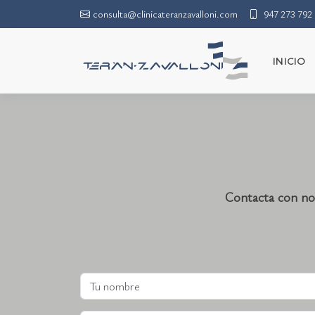
consulta@clinicateranzavalloni.com
947 273 792
INICIO
Contacta con no